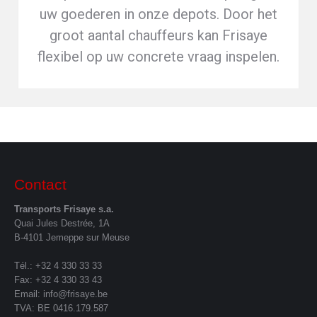
uw goederen in onze depots. Door het
groot aantal chauffeurs kan Frisaye
flexibel op uw concrete vraag inspelen.
Contact
Transports Frisaye s.a.
Quai Jules Destrée, 1A
B-4101 Jemeppe sur Meuse
Tél.: +32 4 330 33 33
Fax: +32 4 330 33 43
Email:
info@frisaye.be
TVA: BE 0416.179.587